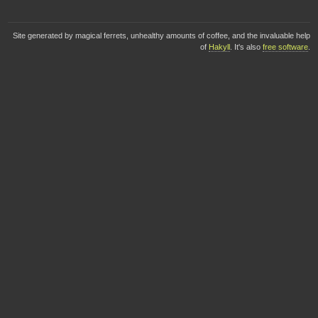
Site generated by magical ferrets, unhealthy amounts of coffee, and the invaluable help
of
Hakyll
. It's also
free software
.