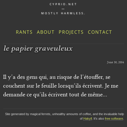
CYPRIO.NET
—
MOSTLY HARMLESS.
RANTS
ABOUT
PROJECTS
CONTACT
le papier graveuleux
June 30, 2004
Il y’a des gens qui, au risque de l’étouffer, se
couchent sur le feuille lorsqu’ils écrivent. Je me
demande ce qu’ils écrivent tout de même…
Site generated by magical ferrets, unhealthy amounts of coffee, and the invaluable help
of
Hakyll
. It's also
free software
.