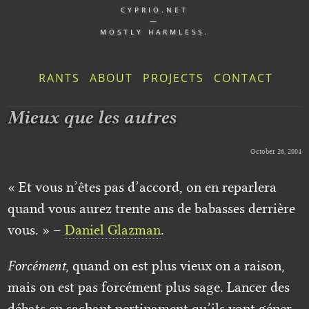
CYPRIO.NET
—
MOSTLY HARMLESS.
RANTS
ABOUT
PROJECTS
CONTACT
Mieux que les autres
October 26, 2004
« Et vous n’êtes pas d’accord, on en reparlera
quand vous aurez trente ans de babasses derrière
vous. » –
Daniel Glazman
.
Forcément
, quand on est plus vieux on a raison,
mais on est pas forcément plus sage. Lancer des
débats en sachant pertinament qu’ils vont géner