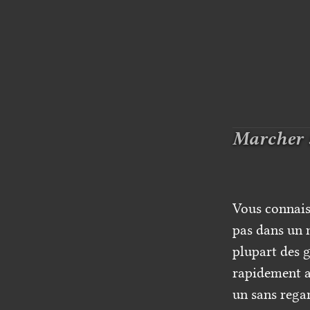
Marcher s
Vous connai
pas dans un m
plupart des g
rapidement av
un sans regar