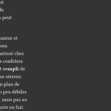
nt
de
a peut
nsieur et
 bon
surtout chez
s confrères
st
rempli
de
au sérieux.
un plan de
n peu débiles
s, mais pas au
rte en fait.