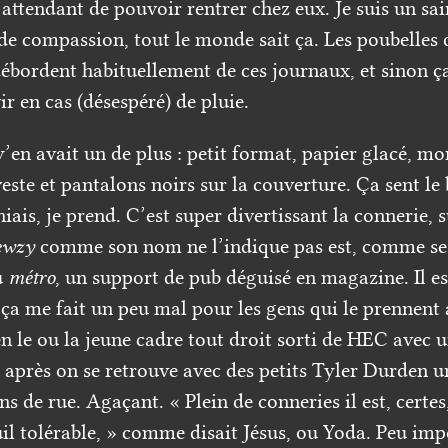
 attendant de pouvoir rentrer chez eux. Je suis un sai
de compassion, tout le monde sait ça. Les poubelles 
débordent habituellement de ces journaux, et sinon ç
ir en cas (désespéré) de pluie.
y’en avait un de plus : petit format, papier glacé, mo
ste et pantalons noirs sur la couverture. Ça sent le
ais, je prend. C’est super divertissant la connerie, 
ewzy
comme son nom ne l’indique pas est, comme se
u
métro
, un support de pub déguisé en magazine. Il e
 ça me fait un peu mal pour les gens qui le prennent 
n le ou la jeune cadre tout droit sorti de HEC avec 
, après on se retrouve avec des petits Tyler Durden u
ins de rue. Agaçant. « Plein de conneries il est, certe
il tolérable, » comme disait Jésus, ou Yoda. Peu impo