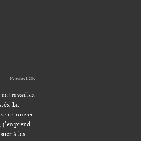
November 8, 2004
ne travaillez
sés. La
 se retrouver
, j’en prend
suer à les