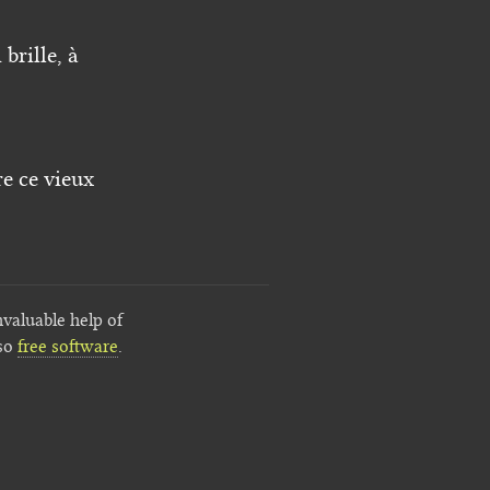
 brille, à
re ce vieux
nvaluable help of
lso
free software
.