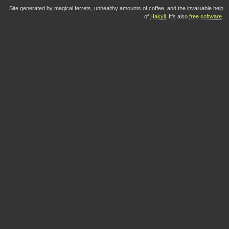
Site generated by magical ferrets, unhealthy amounts of coffee, and the invaluable help
of
Hakyll
. It's also
free software
.