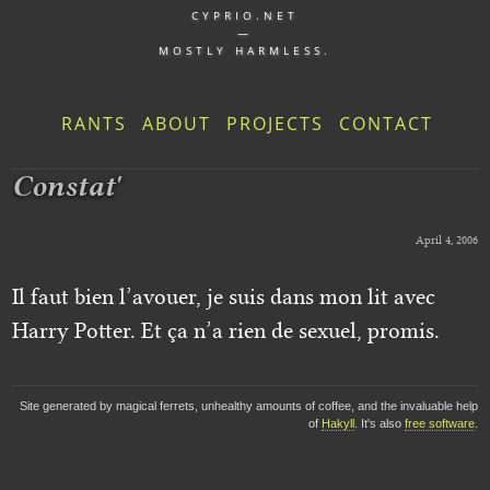
CYPRIO.NET
—
MOSTLY HARMLESS.
RANTS
ABOUT
PROJECTS
CONTACT
Constat'
April 4, 2006
Il faut bien l’avouer, je suis dans mon lit avec
Harry Potter. Et ça n’a rien de sexuel, promis.
Site generated by magical ferrets, unhealthy amounts of coffee, and the invaluable help
of
Hakyll
. It's also
free software
.