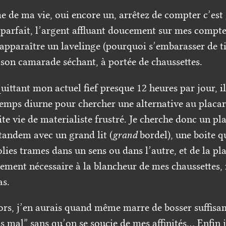
e de ma vie, oui encore un, arrêtez de compter c’est
parfait, l’argent affluant doucement sur mes compte
 apparaître un lavelinge (pourquoi s’embarasser de ti
t son camarade séchant, à portée de chaussettes.
uittant mon actuel fief presque 12 heures par jour, i
temps diurne pour chercher une alternative au placar
e vie de materialiste frustré. Je cherche donc un pla
tandem avec un grand lit (
grand
bordel), une boite qu
olies trames dans un sens ou dans l’autre, et de la pl
pement nécessaire à la blancheur de mes chaussettes,
as.
lors, j’en aurais quand même marre de bosser suffis
s mal” sans qu’on se soucie de mes affinités… Enfin je