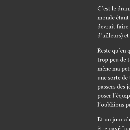
C’est le dram
monde étant 
devrait faire
d’ailleurs) e
Reste qu’en q
trop peu de 
mène ma petit
une sorte de 
passers des j
poser l’équi
l’oubliions p
Et un jour a
être payé “pa