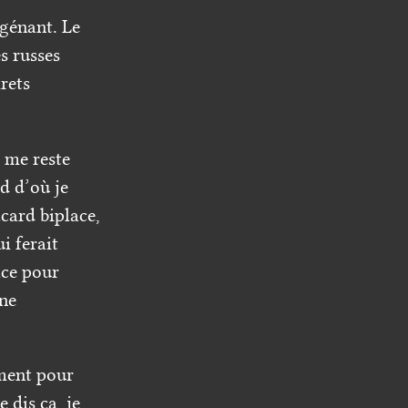
 génant. Le
s russes
rets
l me reste
d d’où je
card biplace,
i ferait
ace pour
 ne
ament pour
 dis ça, je