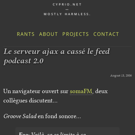
CYPRIO.NET
—
MOSTLY HARMLESS.
RANTS
ABOUT
PROJECTS
CONTACT
Le serveur ajax a cassé le feed
podcast 2.0
August 13, 2006
Un navigateur ouvert sur
somaFM
, deux
collègues discutent…
Groove Salad
en fond sonore…
Foo
: Voilà, ça se limite à ça…