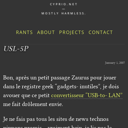
CYPRIO.NET
—
MOSTLY HARMLESS.
RANTS
ABOUT
PROJECTS
CONTACT
USL-5P
January 1, 2007
Bon, après un petit passage Zaurus pour jouer
dans le registre geek “gadgets- inutiles”, je dois
avouer que ce petit
convertisseur “USB-to- LAN”
me fait drôlement envie.
Je ne fais pas tous les sites de news technos
nippons promis… vraiment hein, je lis pas le