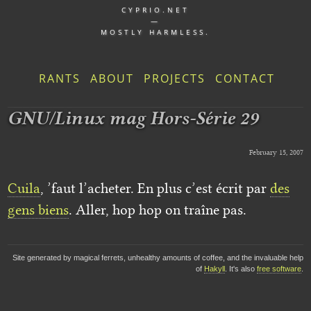
CYPRIO.NET
—
MOSTLY HARMLESS.
RANTS
ABOUT
PROJECTS
CONTACT
GNU/Linux mag Hors-Série 29
February 15, 2007
Cuila
, ’faut l’acheter. En plus c’est écrit par
des
gens biens
. Aller, hop hop on traîne pas.
Site generated by magical ferrets, unhealthy amounts of coffee, and the invaluable help
of
Hakyll
. It's also
free software
.