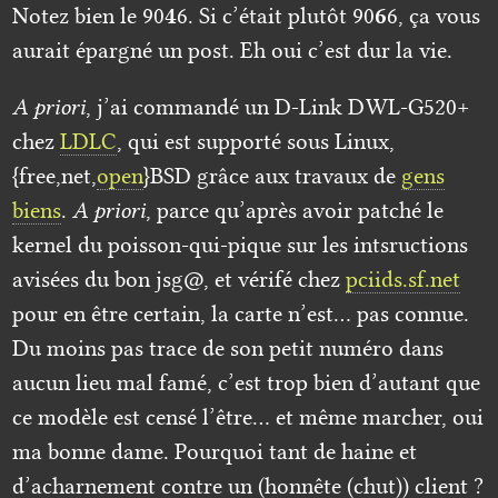
Notez bien le 90
4
6. Si c’était plutôt 90
6
6, ça vous
aurait épargné un post. Eh oui c’est dur la vie.
A priori
, j’ai commandé un D-Link DWL-G520+
chez
LDLC
, qui est supporté sous Linux,
{free,net,
open
}BSD grâce aux travaux de
gens
biens
.
A priori
, parce qu’après avoir patché le
kernel du poisson-qui-pique sur les intsructions
avisées du bon jsg@, et vérifé chez
pciids.sf.net
pour en être certain, la carte n’est… pas connue.
Du moins pas trace de son petit numéro dans
aucun lieu mal famé, c’est trop bien d’autant que
ce modèle est censé l’être… et même marcher, oui
ma bonne dame. Pourquoi tant de haine et
d’acharnement contre un (honnête (chut)) client ?