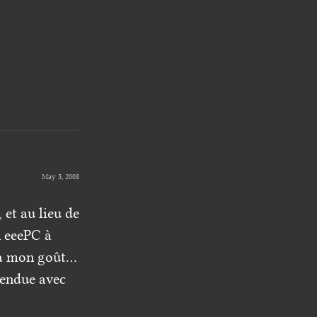
May 5, 2008
et au lieu de
n eeePC à
r à mon goût…
vendue avec