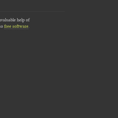
nvaluable help of
lso
free software
.