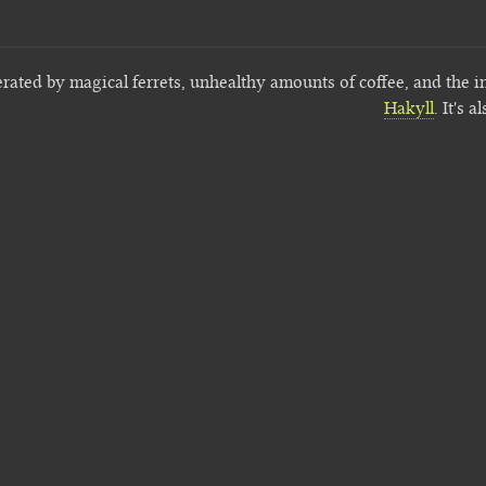
erated by magical ferrets, unhealthy amounts of coffee, and the i
Hakyll
. It's a