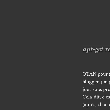
apt-get r
OTAN pour moi
blogger, j’ai
jour sous pr
Cela-dit, c’
(après, chacu