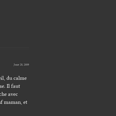
June 28, 2009
eil, du calme
e. Il faut
oche avec
auf maman, et