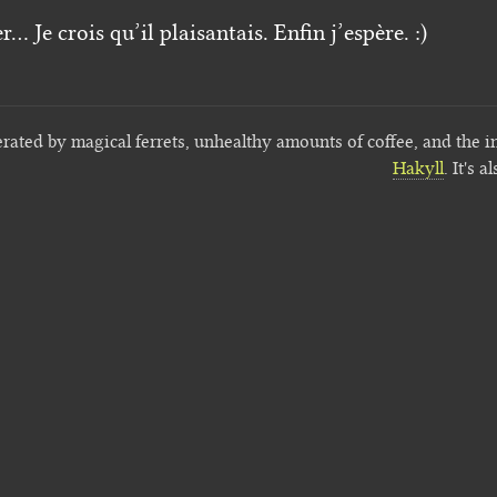
… Je crois qu’il plaisantais. Enfin j’espère. :)
erated by magical ferrets, unhealthy amounts of coffee, and the i
Hakyll
. It's a