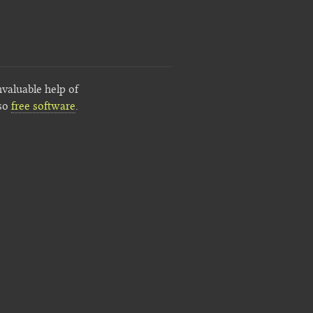
nvaluable help of
lso
free software
.