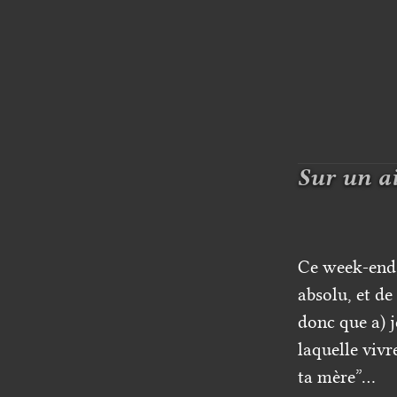
Sur un a
Ce week-end, 
absolu, et d
donc que a) j
laquelle vivr
ta mère”…