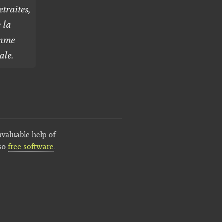
etraites,
 la
omme
ale.
nvaluable help of
lso
free software
.