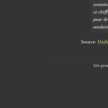
avoisina
ce chif
peur de
soudain
Source:
Medi
Site gen