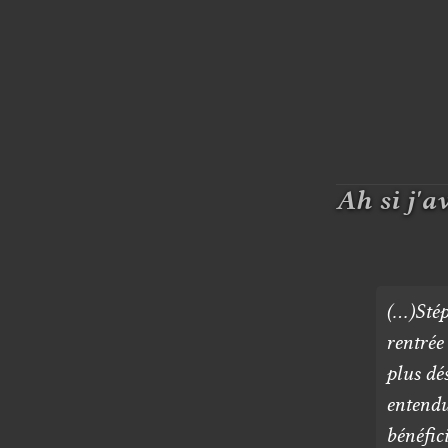
Ah si j'a
(…)Stép
rentrée
plus dé
entendu
bénéfic