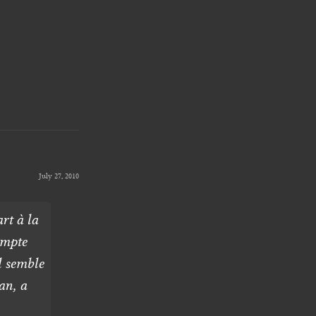
July 27, 2010
rt à la
ompte
l semble
an, a